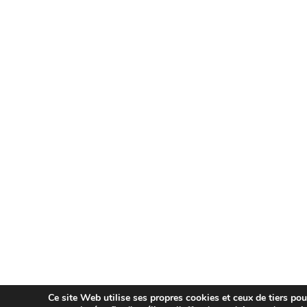
Ce site Web utilise ses propres cookies et ceux de tiers po
Aviso Legal
Política de Privacidad
Polít