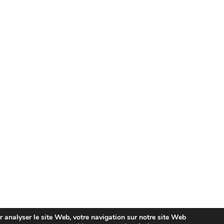
ur analyser le site Web, votre navigation sur notre site Web
ica de Cookies