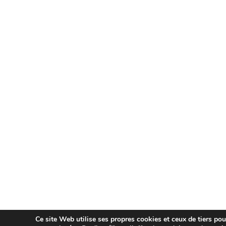
Ce site Web utilise ses propres cookies et ceux de tiers po
Aviso Legal
Política de Privacidad
Polít