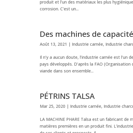
produit et l’un des matériaux les plus hygiéniques
corrosion. C’est un...
Des machines de capacité
Août 13, 2021
|
Industrie carnée
,
Industrie char
Il n’y a aucun doute, l’industrie carnée est l’u
pays développés. D’après la FAO (Organisation de
viande dans son ensemble...
PÉTRINS TALSA
Mar 25, 2020
|
Industrie carnée
,
Industrie charc
LA MACHINE PHARE Talsa est un fabricant de mac
matières premières en un produit fini. L’industr
de ses clients et prospects. Il...