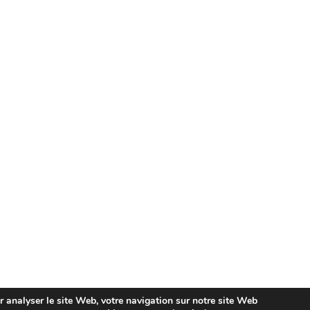
ur analyser le site Web, votre navigation sur notre site Web
ica de Cookies